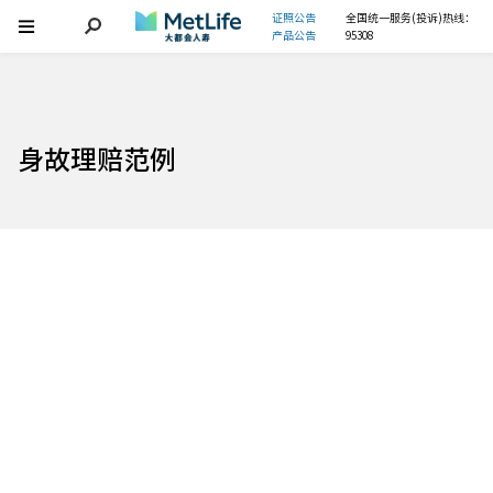
证照公告
全国统一服务(投诉)热线：
产品公告
95308
身故理赔范例
入职两月的保单，延续三代人的爱
理赔结束了，对一家老小的爱与责任仍在进行