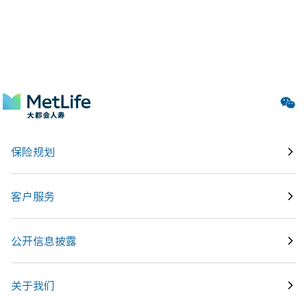
灭的爱；来自大都会人寿亲如家人的关怀，也带来了生生不
息的期待，让他们能够继续乐观、坚强地前行。
*为保护客户隐私，所有范例中客户人名均为化名。
2020-05-27
保险规划
客户服务
公开信息披露
关于我们