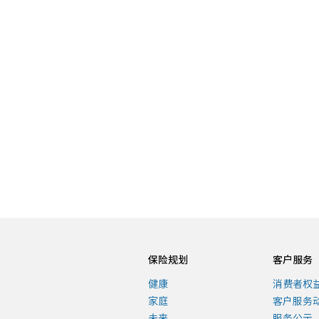
爱常伴-大都会人寿理赔故
坚守初心，诠释爱与陪伴
每一份保险理赔责任的履行，都是我们
有力证言。
我们精选了30个满载初心与温暖的理赔
与责任的坚守，让这些令人感动的故事
行。
保险规划
客户服务
健康
消费者权
了解更多
家庭
客户服务
未来
服务公示