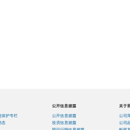
事专题
相伴客户共驭美好未来的
故事，记录一路以来对爱
，激励我们继续砥砺前
公开信息披露
关于
益保护专栏
公开信息披露
公司
动态
投资信息披露
公司
顾问行销信息披露
新闻