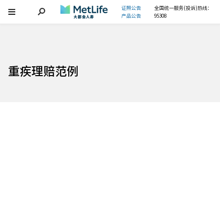
证照公告
全国统一服务(投诉)热线：
产品公告
95308
重疾理赔范例
最寒冷的雪天，有最温暖的坚守
疫情让一切仿佛被按下了暂停键，但贴心服务
却从未止步