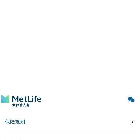
在老人住院这段时间，伴随着理赔款的成功到位，冰封多年
的父子之情也逐渐破冰回暖。在病床前细致入微的日夜陪
护，让赵先生感觉仿佛回到了小时候，回到了那段专属于父
子之间的欢乐时光，弥足珍贵、温馨无比。
让我们感到非常欣慰的是，一张本来“不情不愿”的医疗保
单，最终不仅帮助客户缓解了突发情况带来的经济负担，让
老人可以安心养病，更重要的是愈疗了父子二人之间积怨多
年的情感隔阂，让这份构建在血缘上的至真情感，在时隔几
十年后再度复苏。
*为保护客户隐私，所有范例中客户人名均为化名。
2020-05-27
保险规划