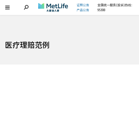
证照公告
全国统一服务(投诉)热线：
产品公告
95308
医疗理赔范例
暖心理赔，消融父子隔阂
几十年的心结，在这次理赔中悄然解开