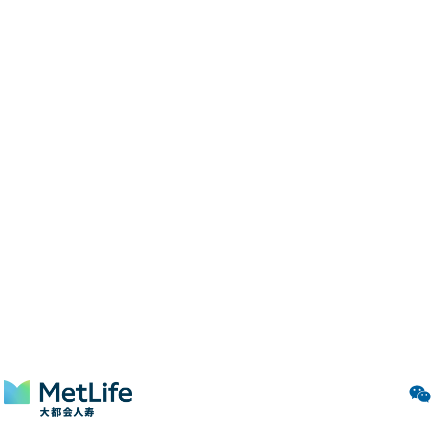
商业知识进校园
Junior Achievement (青年成就）于1919年成立于
美国，是一家致力于帮助青少年在全球经济发展中
取得成功的公益组织。1993年，青年成就中国成
立。在
美国大都会集团基金会
的支持下，青年成就
中国自2016年在中国开展《我们的世界》项目，面
向小学中高年级学生教授基础的商业知识，如预
算、储蓄、营销、商业伦理等。自开展以来，项目
已服务学生近20000名，约500名大都会人寿志愿者
参与了课程讲授服务。